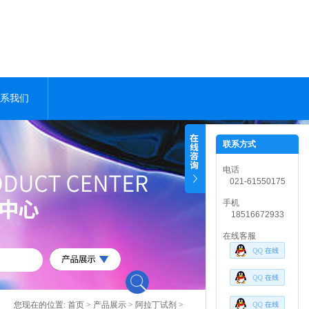
系我们
联系方式
电话
021-61550175
手机
18516672933
在线客服
您现在的位置:
首页
>
产品展示
>
阿拉丁试剂
>