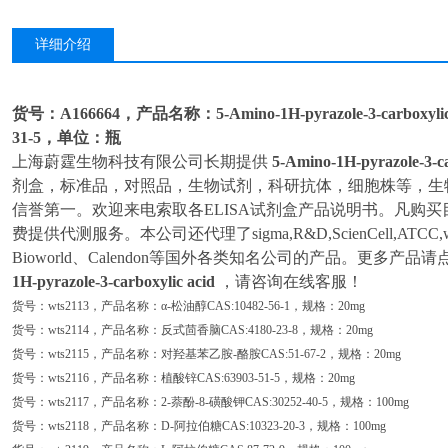
详细介绍
货号：A166664，产品名称：5-
Amino-
1H-
pyrazole-
3-
carboxy
31-5，单位：瓶
上海蔚霆生物科技有限公司长期提供
5-
Amino-
1H-
pyrazole-
3-
c
剂盒，标准品，对照品，生物试剂，科研抗体，细胞株等，生
信誉第一。欢迎来电索取各ELISA试剂盒产品说明书。凡购买目
费提供代测服务。本公司还代理了sigma,R&D,ScienCell,ATCC,wak
Bioworld、Calendon等国外各类知名公司的产品。更多产
1H-
pyrazole-
3-
carboxylic acid
，请咨询在线客服！
货号：wts2113，产品名称：α-松油醇CAS:10482-56-1，规格：20mg
货号：wts2114，产品名称：反式茴香脑CAS:4180-23-8，规格：20mg
货号：wts2115，产品名称：对羟基苯乙胺-酪胺CAS:51-67-2，规格：20mg
货号：wts2116，产品名称：植酸锌CAS:63903-51-5，规格：20mg
货号：wts2117，产品名称：2-萘酚-8-磺酸钾CAS:30252-40-5，规格：100mg
货号：wts2118，产品名称：D-阿拉伯糖CAS:10323-20-3，规格：100mg