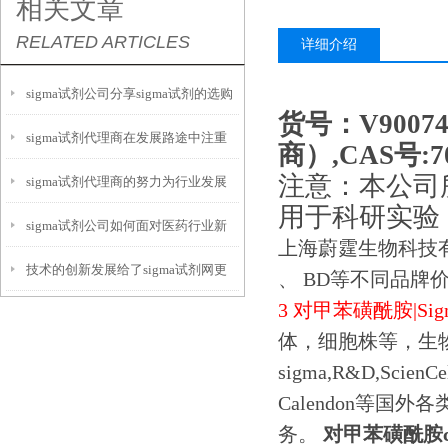
相关文章
RELATED ARTICLES
详细介绍
sigma试剂公司分享sigma试剂的选购
货号：V900
sigma试剂代理商在发展路途中注重
技巧
商）,CAS号:70
注意：本公司
sigma试剂代理商的努力为行业发展
服务
用于科研实验
sigma试剂公司如何面对医药行业新
出了一份力
上海蔚霆生物科技
技术的创新发展给了sigma试剂网更
市场
、 BD等不同品牌
3 对甲苯磺酰胺|Si
多进步的机会
体，细胞株等，生
sigma,R&D,ScienC
Calendon等
务。
对甲苯磺酰胺cas