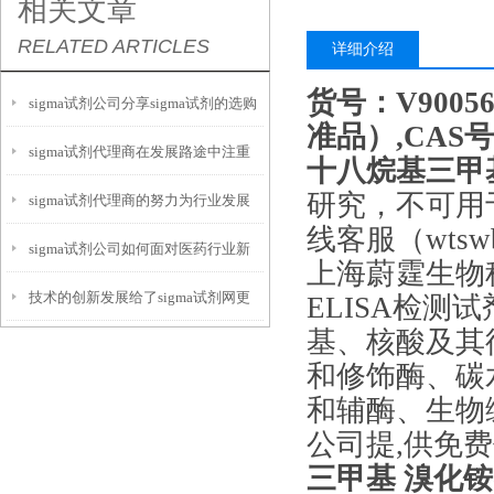
相关文章
RELATED ARTICLES
详细介绍
货号：V900
sigma试剂公司分享sigma试剂的选购
准品）,CAS号:1
sigma试剂代理商在发展路途中注重
技巧
十八烷基三甲基 溴
研究，不可用
sigma试剂代理商的努力为行业发展
服务
线客服（wtsw
sigma试剂公司如何面对医药行业新
出了一份力
上海蔚霆生物
技术的创新发展给了sigma试剂网更
市场
ELISA检
基、核酸及其
多进步的机会
和修饰酶、碳
和辅酶、生物
公司提,供免
三甲基 溴化铵cas