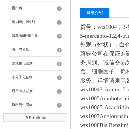
蛋白质
详细介绍
酶·辅酶·抑制剂
货号：wts1004，3-
5-mercapto-1,2,4-
碱基·核酸·衍生物
外观（性状） : 
胺、酸和盐
蔚霆公司在保证3-氨
务周到、诚信交易为
常规生化试剂
盒、细胞因子、耗
小分子化合物
服务。详情请来电咨询
wts10043-Amino-5
通用有机试剂
wts1005Amphoter
原料药中间体
wts10065-Azac
wts1007Angiote
查看全部产品
wts1008Bis Benz