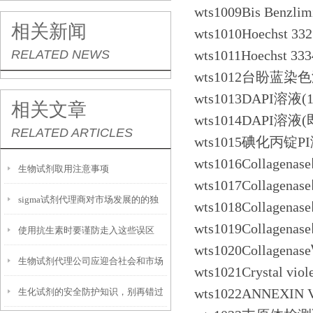
wts1009Bis Benz
相关新闻
wts1010Hoechst
RELATED NEWS
wts1011Hoechst
wts1012台盼蓝染色液
wts1013DAPI溶液(
相关文章
wts1014DAPI溶液
RELATED ARTICLES
wts1015碘化丙锭PI
wts1016Collagen
生物试剂取用注意事项
wts1017Collage
sigma试剂代理商对市场发展的的独
wts1018Collage
wts1019Collage
使用抗生素时要谨防走入这些误区
特认知
wts1020Collage
生物试剂代理公司应迎合社会和市场
wts1021Crystal 
wts1022ANNEXI
生化试剂的安全防护知识，别再错过
的发展潮流