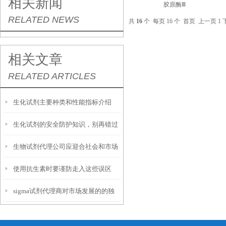
相关新闻
胶原酶Ⅲ
RELATED NEWS
共
16
个 每页 16 个
首页
上一页
1
相关文章
RELATED ARTICLES
生化试剂主要种类和性能指标介绍
生化试剂的安全防护知识，别再错过
生物试剂代理公司应迎合社会和市场
了！
使用抗生素时要谨防走入这些误区
的发展潮流
sigma试剂代理商对市场发展的的独
特认知