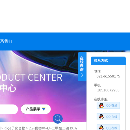
系我们
联系方式
电话
021-61550175
手机
18516672933
在线客服
剂
>
小分子化合物
> 2,2-联喹啉-4,4-二甲酸二钠 BCA