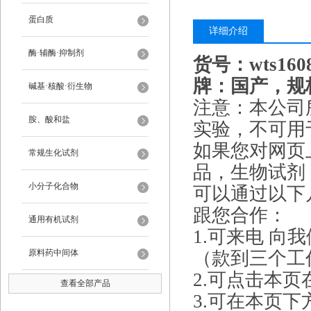
蛋白质
详细介绍
酶·辅酶·抑制剂
货号：wts1
牌：国产，规格
碱基·核酸·衍生物
注意：本公司
胺、酸和盐
实验，不可用
如果您对网页
常规生化试剂
品，生物试剂
小分子化合物
可以通过以下
跟您合作：
通用有机试剂
1.可来电 向
原料药中间体
（款到三个工
2.可点击本
查看全部产品
3.可在本页