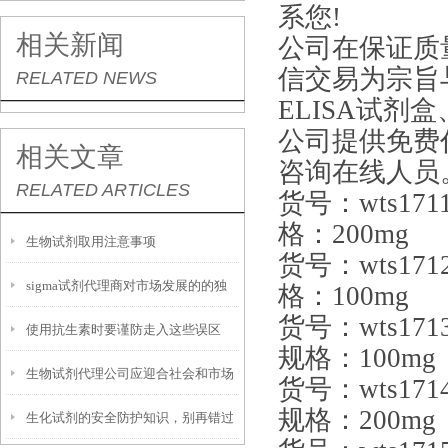
系您!
相关新闻
公司在保证质
信交易为宗旨
RELATED NEWS
ELISA试
公司提供免费
相关文章
咨询在线人员
RELATED ARTICLES
货号：wts171
格：200mg
生物试剂取用注意事项
货号：wts171
sigma试剂代理商对市场发展的的独
格：100mg
货号：wts171
使用抗生素时要谨防走入这些误区
特认知
规格：100mg
生物试剂代理公司应迎合社会和市场
货号：wts171
规格：200mg
生化试剂的安全防护知识，别再错过
的发展潮流