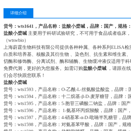
详细介绍
货号：wts1641，产品名称：盐酸小檗碱，品牌：国产，规格
盐酸小檗碱
主要用于科研试验研究，不可用于食品或者临床，
（wtswbio）
上海蔚霆生物科技有限公司提供各种种属、各种系列ELISA
白质和培养基、核酸及其衍生物 、染色剂、抗生素和维生素
切酶和修饰酶、分离试剂、酶和辅酶、生物缓冲液仅适用于科
免费代测，更好的为您服务。如需订购
盐酸小檗碱
，请跟在线客
们会尽快跟您联系！
盐酸小檗碱
货号：wts1593，产品名称：O-乙酰-L-丝氨酸盐酸盐，品牌：国
货号：wts1594，产品名称：十二烷基-β-D-麦芽糖苷，品牌：国
货号：wts1595，产品名称：5-胞苷三磷酸二钠盐，品牌：国产
货号：wts1596，产品名称： 1-氨基环丙烷羧酸，品牌：国产
货号：wts1597，产品名称：4-硝基苯-α-D-吡喃半乳糖苷，品
货号：wts1598，产品名称：对氨基苯甲酸，品牌：国产，规格