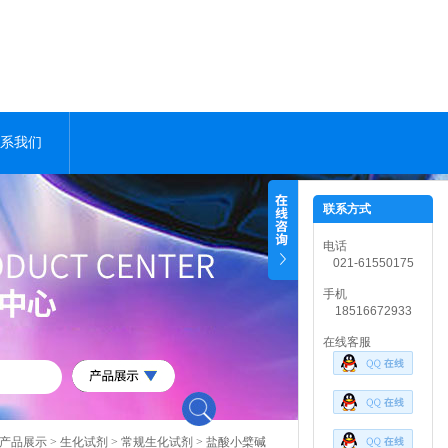
系我们
联系方式
电话
021-61550175
手机
18516672933
在线客服
产品展示
>
生化试剂
>
常规生化试剂
> 盐酸小檗碱