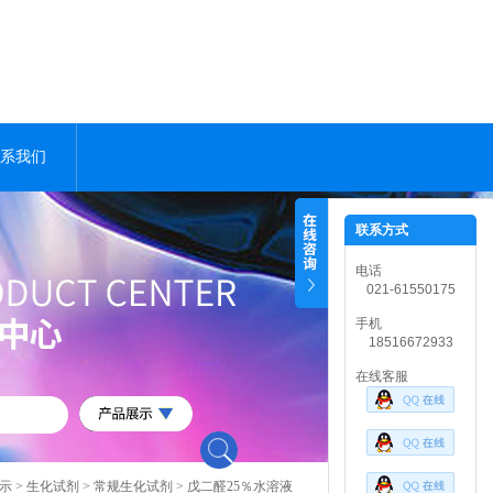
系我们
联系方式
电话
021-61550175
手机
18516672933
在线客服
示
>
生化试剂
>
常规生化试剂
> 戊二醛25％水溶液