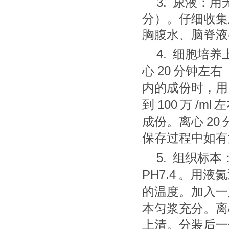
3.
尿液：用
分）。仔细收集
胸腹水、脑脊液
4.
细胞培养
20
心
分钟左右
内的成份时，用
100
/ml
到
万
左
20
成份。离心
保存过程中如有
5.
组织标本
PH7.4
。用液氮
的温度。加入一
本匀浆充分。离
上清。分装后一