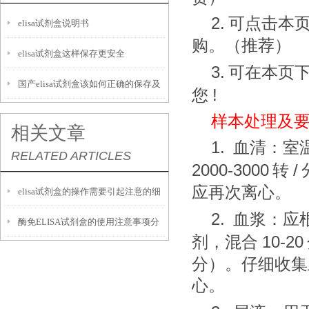
2.
可点击本
elisa试剂盒说明书
购。（推荐）
elisa试剂盒这样保存更安全
3.
可在本页
国产elisa试剂盒该如何正确的保存及
!
您
运输呢？
样本处理及
相关文章
1.
血清：室
RELATED ARTICLES
2000-3000
/
转
应再次离心。
elisa试剂盒的操作需要引起注意的细
2.
血浆：应
酶免ELISA试剂盒的使用注意事项分
节
10-20
剂，混合
析
分）。仔细收集
心。