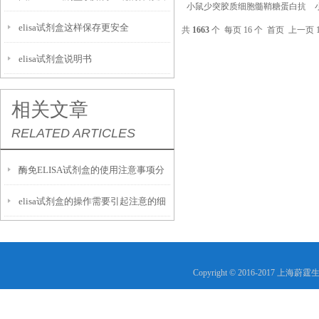
小鼠少突胶质细胞髓鞘糖蛋白抗
elisa试剂盒这样保存更安全
体(OMgp-Ab)ELISA试剂盒说明
运输呢？
共
1663
个 每页 16 个
首页
上一页
书
elisa试剂盒说明书
相关文章
RELATED ARTICLES
酶免ELISA试剂盒的使用注意事项分
elisa试剂盒的操作需要引起注意的细
析
节
Copyright © 2016-2017 