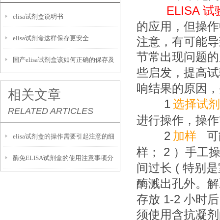
ELISA
试
elisa试剂盒说明书
的应用，但操作
elisa试剂盒这样保存更安全
注意，有可能导
节常出现问题的
国产elisa试剂盒该如何正确的保存及
些启发，提高试
运输呢？
响结果的原因，
相关文章
1
选择试剂
RELATED ARTICLES
进行操作，操作
2
加样
可
elisa试剂盒的操作需要引起注意的细
2
样；
）手工
酶免ELISA试剂盒的使用注意事项分
节
(
间过长
特别是
析
酶溅出孔外。解
1-2
存放
小时后
须使用含抗凝剂