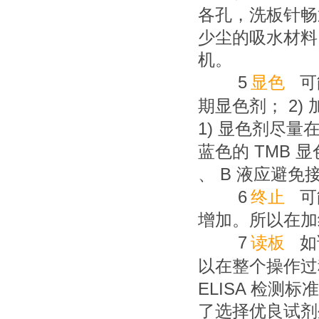
各孔，洗板针畅
少尘的吸水材料
机。
5
显色
可
2)
期显色剂；
1)
显色剂尽量
TMB
蓝色的
显
B
、
液应避免
6
终止
可
增加。所以在加
7
读板
如
以在整个操作过
ELISA
检测标准
了选择优良试剂