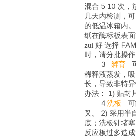
5-10
混合
次，
几天内检测，可
的低温冰箱内。
纸在酶标板表面
FA
zui
好
选择
时，请分批操作
3
孵育
稀释液蒸发，吸
长，导致非特异
1)
办法：
贴封
4
洗板
可
2)
叉。
采用半
底；洗板针堵塞
反应板过多造成