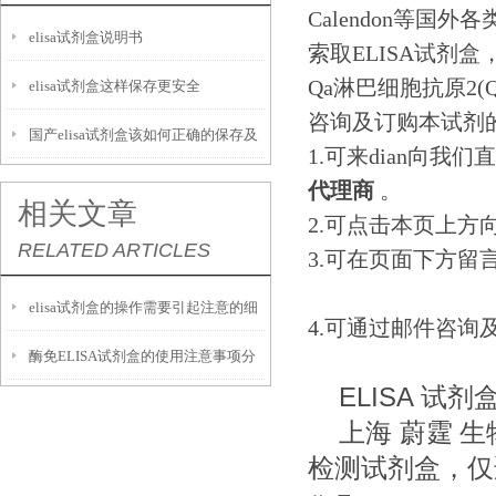
Calendon等
elisa试剂盒说明书
索取ELISA试剂
Qa淋巴细胞抗原2(Q
elisa试剂盒这样保存更安全
咨询及订购本试剂
国产elisa试剂盒该如何正确的保存及
1.可来dian向我
运输呢？
代理商
。
相关文章
2.可点击本页上
RELATED ARTICLES
3.可在页面下方留
elisa试剂盒的操作需要引起注意的细
4.可通过邮件咨询
酶免ELISA试剂盒的使用注意事项分
节
ELISA
试剂
析
上海
蔚霆
生
检测试剂盒，仅