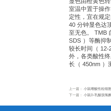
显色由橙黄色转
室温中置于操作
定性，宜在规定
40
分钟显色达
TMB
至无色。
SDS
）等酶抑
12-
较长时间（
外，各类酸性终
450nm
长（
）
上一篇：
小鼠嗜酸性粒细胞阳
下一篇：
小鼠D-乳酸脱氢酶(