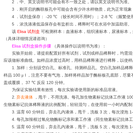
2
．中、英文说明书可能会有不一致之处，请以英文说明书为准。
3
．刚开启的酶联板孔中可能会含有少许水样物质，此为正常现象
4
-20
2-8
．试剂盒保存：
℃
（较长时间不用时）；
℃
（频繁使
5
．浓洗涤液低温保存会有盐析出，稀释时可在水浴中加温助溶。
Elisa
该
试剂盒
可检测样本：血液标本，组织液标本，尿液标本，
（具体详细情况请咨询）
Elisa
试剂盒操作步骤
（具体操作以说明书为准）：
实验开始前，请提前配置好所有试剂，试剂或样品稀释时，均需混
应该做标准曲线。如样品浓度过高时，用样品稀释液进行稀释，以使样
1.
加样：分别设空白孔、标准孔、待测样品孔。空白孔加样品稀释
100
l
样品
μ
，注意不要有气泡，加样将样品加于酶标板孔底部，尽量
37
120
盖或覆膜，
℃
反应
分钟。
为保证实验结果有效性，每次实验请使用新的标准品溶液。
2.
10
弃去液体
，甩干，不用洗涤。每孔加生物素标记抗体工作液
生物素标记抗体稀释液的比例配制，轻轻混匀，在使用前一小时内配制
3.
60
3
1
温育
分钟后，弃去孔内液体，甩干，洗板
次，每次浸泡
4.
每孔加辣根过氧化物酶标记亲和素工作液（同生物素标记抗体工
5.
60
5
1
温育
分钟后，弃去孔内液体，甩干，洗板
次，每次浸泡