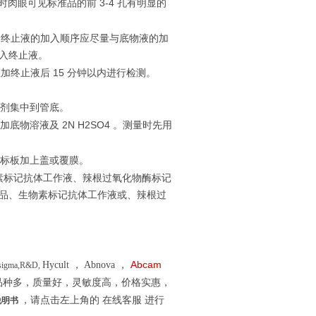
3-4
时肉眼可见标准品的前
孔有明显的
。终止液的加入顺序应尽量与底物液的加
入终止液。
15
在加终止液后
分钟以内进行检测。
剂集中到管底。
2N H2SO4
加底物溶液及
。测量时先用
标板加上盖或覆膜。
素标记抗体工作液、辣根过氧化物酶标记
品、生物素标记抗体工作液或、辣根过
Abcam
Hycult
，
Abnova
，
sigma,R&D,
品种多，质量好，灵敏度高，价格实惠，
，请点击左上角的
在线客服
进行
说明书