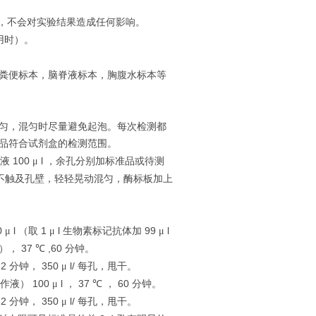
，不会对实验结果造成任何影响。
用时）。
粪便标本，脑脊液标本，胸腹水标本等
匀，混匀时尽量避免起泡。每次检测都
品符合试剂盒的检测范围。
100
l
液
μ
，余孔分别加标准品或待测
不触及孔壁，轻轻晃动混匀，酶标板加上
0
l
1
l
99
l
μ
（取
μ
生物素标记抗体加
μ
37
,60
），
℃
分钟。
-2
350
l/
分钟，
μ
每孔，甩干。
100
l
37
60
作液）
μ
，
℃
，
分钟。
-2
350
l/
分钟，
μ
每孔，甩干。