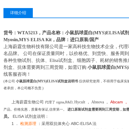
详细介绍
货号：WTA5213，产品名称：小鼠肌球蛋白(MYS)ELISA试
Myosin,MYS ELISA Kit，品牌：进口原装/国产
上海蔚霆生物科技有限公司是一家高科技生物技术企业，代理
名品牌。 公司在保证质量同时，以价格优、到货快、服务周
各种生物试剂、抗体、Elisa试剂盒、细胞因子、耗材的销售
剂盒、抗体需要两到三周货期，如需订购
小鼠肌球蛋白(MYS)
线客服咨询！
(本公司
小鼠肌球蛋白(MYS)ELISA试剂盒说明书
仅供研究使用，不得用于临床实
者承担，本公司概不负责.)
Abcam
上海蔚霆生物公司
Hycult
，
Abnova
，
，
代理了
sigma,R&D,
产品。价格实惠，质量有保证,信誉第一。
进口原装试剂盒需要两到三周货期，如
ELISA
员。
试剂盒说明：
1
ABC-ELISA
．
检测原理
：采用双抗体夹心
法