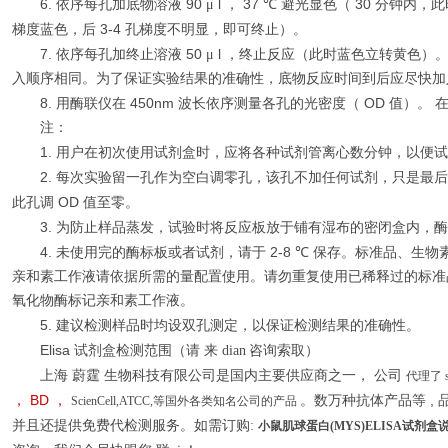
6.
90
l
37
30
依序每孔加底物溶液
μ
，
℃
避光显色（
分钟内，此
3-4
梯度蓝色，后
孔梯度不明显，即可终止）。
7.
50
l
依序每孔加终止溶液
μ
，终止反应（此时蓝色立转黄色）
入顺序相同。为了保证实验结果的准确性，底物反应时间到后应尽快加
8.
450nm
OD
用酶联仪在
波长依序测量各孔的光密度（
值）。 
注：
1.
用户在初次使用试剂盒时，应将各种试剂管离心数分钟，以便试
2.
每次实验留一孔作为空白调零孔，该孔不加任何试剂，只是最后
OD
此孔调
值至零。
3.
为防止样品蒸发，试验时将反应板放于铺有湿布的密闭盒内，酶
4.
2-8
未使用完的酶标板或者试剂，请于
℃
保存。标准品、生物
亲和素工作液请依据所需的量配置使用。请勿重复使用已稀释过的标准
氧化物酶标记亲和素工作液。
5.
建议检测样品时均设双孔测定，以保证检测结果的准确性。
Elisa
试剂盒检测范围（请
来
dian
咨询索取）
上海
蔚霆
生物科技有限公司是国内主要供应商之一，
公司
代理了
BD
,
，
，
。数万种抗体产品等
ScienCell,ATCC,等国外各类知名公司的产品
并且还提供免费代检测服务。如需订购:
小鼠肌球蛋白(MYS)ELISA试剂盒