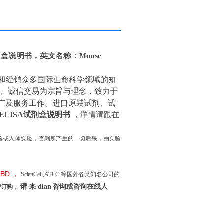
剂盒说明书，英文名称：Mouse
和经销众多国际生命科学领域的知
到、诚信交易为宗旨与理念，致力于
推广及服务工作。进口原装试剂、试
ELISA试剂盒说明书
，详情请跟在
验或人体实验，否则所产生的一切后果，由实验
BD
，
ScienCell,ATCC,等国外各类知名公司的
请
来
dian
咨询或咨询在线人
需订购，