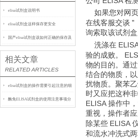
ELISA
公司
检
elisa试剂盒说明书
如果您对网
”
在线客服交谈
elisa试剂盒这样保存更安全
询索取该试剂盒
国产elisa试剂盒该如何正确的保存及
ELIS
洗涤在
运输呢？
ELS
验的成败。
相关文章
物的目的。通过
RELATED ARTICLES
结合的物质，以
扰物质。聚苯乙
elisa试剂盒的操作需要引起注意的细
时又应把这种非
酶免ELISA试剂盒的使用注意事项分
节
ELISA
操作中，
重视，操作者应
析
ELISA
除某些
和流水冲洗式两