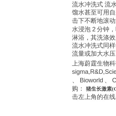
流水冲洗式
流
馏水甚至可用自
击下不断地滚动
2
水浸泡
分钟，
淋浴，其洗涤效
流水冲洗式同样
流量或加大水压
上海蔚霆生物科
sigma,R&D,Sci
Bioworld
C
、
、
购：
猪生长激素(G
击左上角的在线