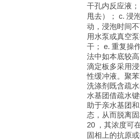
干孔内反应液；
c.
甩去）；
浸
动，浸泡时间不
用水泵或真空泵
e.
干；
重复操
法中如本底较高
滴定板多采用浸
性缓冲液。聚苯
洗涤剂既含疏水
水基团借疏水键
助于亲水基团和
态，从而脱离固
20
，其浓度可
固相上的抗原或