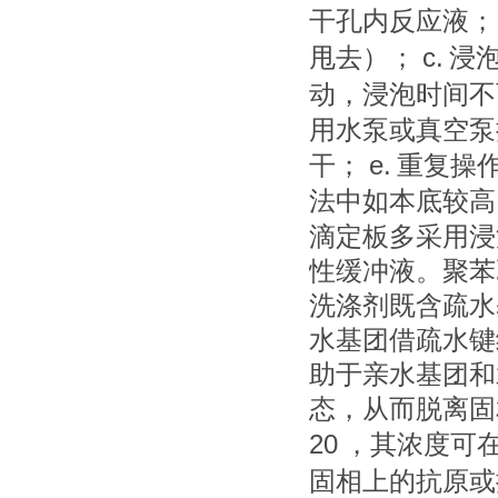
干孔内反应液；
c.
甩去）；
浸
动，浸泡时间不
用水泵或真空泵
e.
干；
重复操
法中如本底较高
滴定板多采用浸
性缓冲液。聚苯
洗涤剂既含疏水
水基团借疏水键
助于亲水基团和
态，从而脱离固
20
，其浓度可
固相上的抗原或