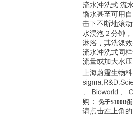
流水冲洗式
流
馏水甚至可用自
击下不断地滚动
2
水浸泡
分钟，
淋浴，其洗涤效
流水冲洗式同样
流量或加大水压
上海蔚霆生物科
sigma,R&D,Sci
Bioworld
C
、
、
购：
兔子S100B蛋
请点击左上角的