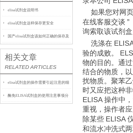
ELISA
录本公司
elisa试剂盒说明书
如果您对网
”
在线客服交谈
elisa试剂盒这样保存更安全
询索取该试剂盒
国产elisa试剂盒该如何正确的保存及
ELIS
洗涤在
运输呢？
ELS
验的成败。
相关文章
物的目的。通过
RELATED ARTICLES
结合的物质，以
扰物质。聚苯乙
elisa试剂盒的操作需要引起注意的细
时又应把这种非
酶免ELISA试剂盒的使用注意事项分
节
ELISA
操作中，
重视，操作者应
析
ELISA
除某些
和流水冲洗式两