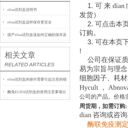
1.
可
来
dian
elisa试剂盒说明书
发货）
elisa试剂盒这样保存更安全
2.
可点击本
订购。
国产elisa试剂盒该如何正确的保存及
3.
可在本页下
运输呢？
!
相关文章
公司在保证
RELATED ARTICLES
易为宗旨与理念
细胞因子、耗材
elisa试剂盒的操作需要引起注意的细
Hycult
，
Abnov
酶免ELISA试剂盒的使用注意事项分
节
公司的产品。价格
析
周货期，如需订购:
dian
咨询或咨询
酶联免疫测