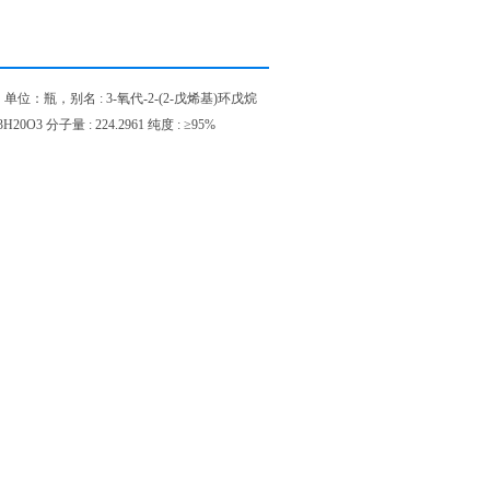
单位：瓶，别名 : 3-氧代-2-(2-戊烯基)环戊烷
20O3 分子量 : 224.2961 纯度 : ≥95%
食用药品等等。
，人
试剂盒，兔子
试剂盒，牛
ELISA
ELISA
物耗材等，还代理了
等国外各类知名公司的产品。价
alendon
书。请点击左上角的
、微信
QQ
茉莉酸甲酯 39924-52-2。
日内联系您。