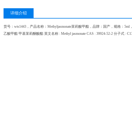
详细介绍
货号：wts1443，产品名称：Methyljasmonate茉莉酸甲酯，品牌：国产，规格：5ml，
乙酸甲酯 甲基茉莉酮酸酯 英文名称 : Methyl jasmonate CAS : 39924-52-2 分子式 : C13H
注意：本公司所销售试剂，仅用于科研实验，不可用于食品或者临床，
上海蔚霆生物科技有限公司长期提供
ELISA
试剂盒，大小鼠
试剂盒
ELISA
试剂盒，标准品，对照品，生物试剂，科研抗体，细胞株等，生
ELISA
，
、
、
、
sigma,R&D,ScienCell,ATCC,wak0,omega
Worthington
MBI
Bioworld
C
格实惠，质量有保证
信誉。欢迎来电索取
试剂盒，试剂产品说明
,
ELISA
（
）进行咨询，我们会尽快跟您联系！
815983355
咨询及订购茉莉酸甲酯 39924-52-2试剂的方法：
1.
可来电（
）向我们直接订购。
021-31665985
2.
可点击本页上方“
、微信（
）交谈”向我司在线人员咨询及订购
QQ
815983355
3.
可在
页面下方留言栏内留言，我们会在半个工作
我们
4.
可通过邮件咨询及订购茉莉酸甲酯 39924-52-2。