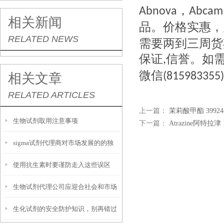
，
Abnova
Abcam
相关新闻
品。价格实惠，
RELATED NEWS
需要两到三周货
保证
信誉。如需订
,
微信
(815983355)
相关文章
RELATED ARTICLES
上一篇：
茉莉酸甲酯 39924-
生物试剂取用注意事项
下一篇：
Atrazine阿特拉津 1
sigma试剂代理商对市场发展的的独
使用抗生素时要谨防走入这些误区
特认知
生物试剂代理公司应迎合社会和市场
生化试剂的安全防护知识，别再错过
的发展潮流