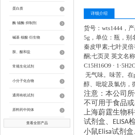
蛋白质
详细介绍
酶·辅酶·抑制剂
货号：wts1444，产
5g，单位：瓶，别
碱基·核酸·衍生物
秦皮甲素;七叶灵倍半水
胺、酸和盐
酮;七页灵 英文名称 : Esc
C15H16O9 · 1·5H2
常规生化试剂
无气味。味苦。在p
小分子化合物
醇、吡啶及氯仿，
注意：本公司所销
通用有机试剂
不可用于食品或
原料药中间体
上海蔚霆生物科技
试剂盒、
ELISA
查看全部产品
小鼠
试剂盒
Elisa