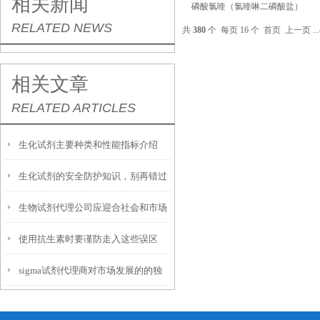
相关新闻
磷酸氯喹（氯喹啉二磷酸盐）
RELATED NEWS
共
380
个 每页 16 个
首页
上一页
...
相关文章
RELATED ARTICLES
生化试剂主要种类和性能指标介绍
生化试剂的安全防护知识，别再错过
生物试剂代理公司应迎合社会和市场
了！
使用抗生素时要谨防走入这些误区
的发展潮流
sigma试剂代理商对市场发展的的独
特认知