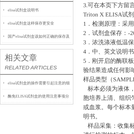
3.可在本页下方留
elisa试剂盒说明书
Triton X ELIS
1．检测原理：采用双
elisa试剂盒这样保存更安全
2．试剂盒保存：-
国产elisa试剂盒该如何正确的保存及
3．浓洗涤液低温
运输呢？
4．中、英文说明
相关文章
5．刚开启的酶联
RELATED ARTICLES
验结果造成任何影
样品类型（SAMPLE
elisa试剂盒的操作需要引起注意的细
标本必须为液体，
酶免ELISA试剂盒的使用注意事项分
节
胞培养上清、组织匀
或血浆。每个标本量
析
明书。
样品采集：收集标