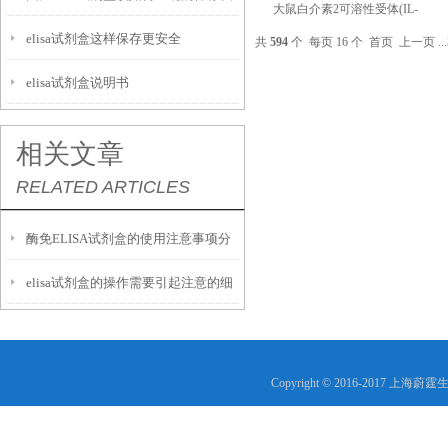
大鼠白介素2可溶性受体(IL-
elisa试剂盒这样保存更安全
2sR)ELISA试剂盒说明书
运输呢？
共
594
个 每页 16 个
首页
上一页
...
elisa试剂盒说明书
相关文章
RELATED ARTICLES
酶免ELISA试剂盒的使用注意事项分
elisa试剂盒的操作需要引起注意的细
析
节
Copyright © 2016-2017 