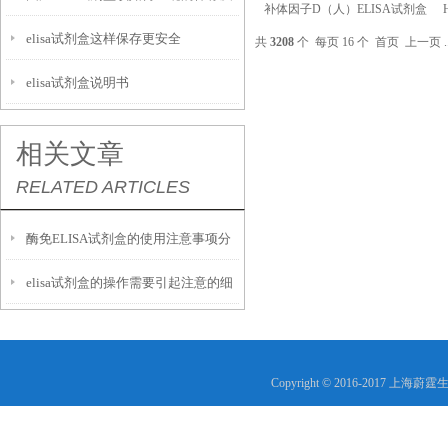
补体因子D（人）ELISA试剂盒
elisa试剂盒这样保存更安全
运输呢？
共
3208
个 每页 16 个
首页
上一页
.
elisa试剂盒说明书
相关文章
RELATED ARTICLES
酶免ELISA试剂盒的使用注意事项分
elisa试剂盒的操作需要引起注意的细
析
节
Copyright © 2016-2017 