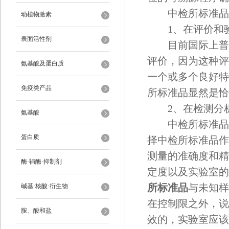
中检所标准品
动植物激素
1、在评价和验
表面活性剂
目前国际上普遍
评价，因为这种评
氨基酸及蛋白质
一个或多个良好特
免疫类产品
所标准品显然是恰
2、在检测分析
氨基酸
中检所标准品是
蛋白质
择中检所标准品作
测量的准确度和精
酶·辅酶·抑制剂
定度以及实验室的
所标准品
与未知样
碱基·核酸·衍生物
在控制限之外，说
胺、酸和盐
效的，实验室应该