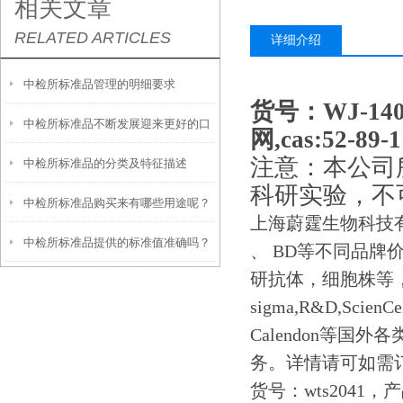
相关文章
RELATED ARTICLES
详细介绍
中检所标准品管理的明细要求
货号：WJ-1
中检所标准品不断发展迎来更好的口
网,cas:52-8
注意：本公司
中检所标准品的分类及特征描述
碑
科研实验，不
中检所标准品购买来有哪些用途呢？
上海蔚霆生物科技
中检所标准品提供的标准值准确吗？
值得一看
、 BD等不同品牌
研抗体，细胞株等
sigma,R&D,ScienC
Calendon等
务。详情请可如需
货号：wts2041，产