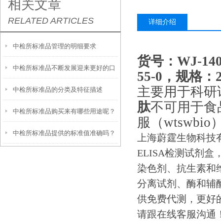
相关文章
RELATED ARTICLES
详细介绍
中检所标准品管理的明细要求
货号：WJ-14
中检所标准品不断发展迎来更好的口
55-0，规格：
主要用于科研
中检所标准品的分类及特征描述
碑
肽
不可用于食
中检所标准品购买来有哪些用途呢？
服（wtswbio
中检所标准品提供的标准值准确吗？
值得一看
上海蔚霆生物科技
ELISA检测试剂
染色剂、抗生素和
分离试剂、酶和辅
供免费代测，更好的为
请跟在线客服沟通！