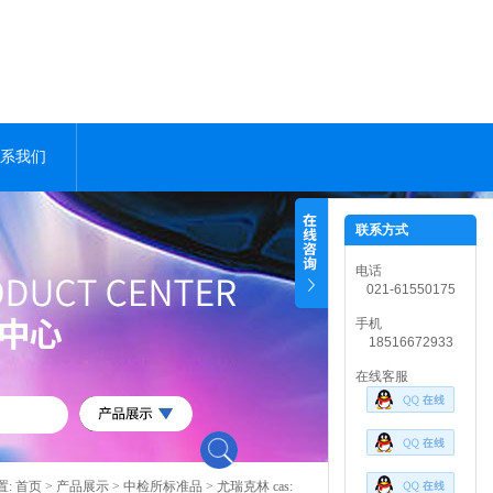
系我们
联系方式
电话
021-61550175
手机
18516672933
在线客服
置:
首页
>
产品展示
>
中检所标准品
> 尤瑞克林 cas: