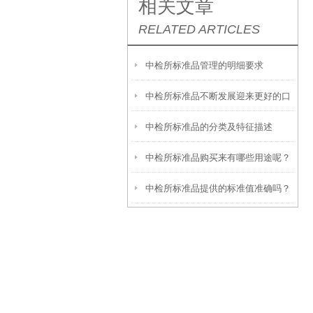
相关文章
RELATED ARTICLES
中检所标准品管理的明细要求
中检所标准品不断发展迎来更好的口
中检所标准品的分类及特征描述
碑
中检所标准品购买来有哪些用途呢？
中检所标准品提供的标准值准确吗？
值得一看