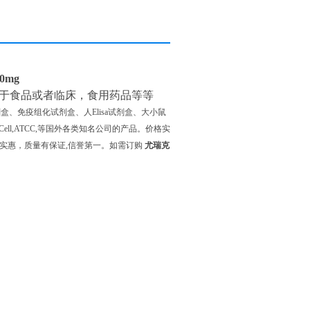
0mg
于食品或者临床，食用药品等等
剂盒、免疫组化试剂盒、人Elisa试剂盒、大小鼠
ScienCell,ATCC,等国外各类知名公司的产品。价格实
实惠，质量有保证,信誉第一。如需订购
尤瑞克