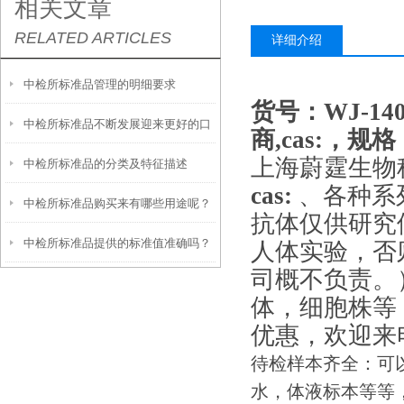
相关文章
RELATED ARTICLES
详细介绍
中检所标准品管理的明细要求
货号：WJ-1
中检所标准品不断发展迎来更好的口
商,cas:，规格
上海蔚霆生物
中检所标准品的分类及特征描述
碑
cas:
、各种系列
中检所标准品购买来有哪些用途呢？
抗体仅供研究
中检所标准品提供的标准值准确吗？
值得一看
人体实验，否
司概不负责。
体，细胞株等
优惠，欢迎来
待检样本齐全：可
水，体液标本等