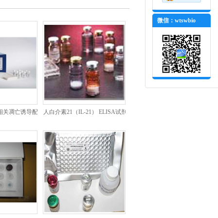
微信：wtswbio
相关凋亡诱导配
人白介素21（IL-21） ELISA试剂
ELISA试剂盒
盒