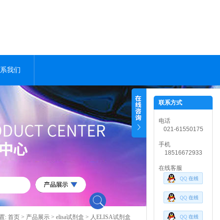
系我们
联系方式
电话
021-61550175
手机
18516672933
在线客服
置:
首页
>
产品展示
>
elisa试剂盒
> 人ELISA试剂盒