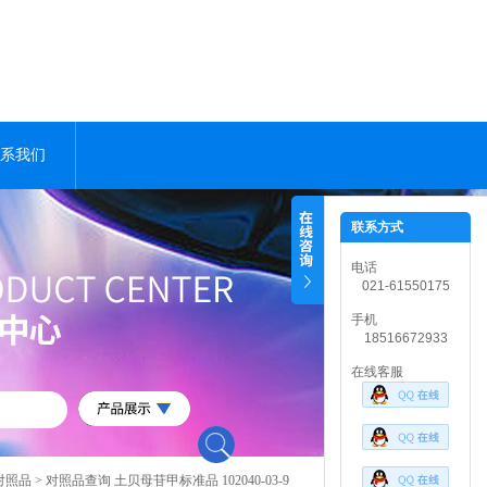
系我们
联系方式
电话
021-61550175
手机
18516672933
在线客服
对照品
> 对照品查询 土贝母苷甲标准品 102040-03-9