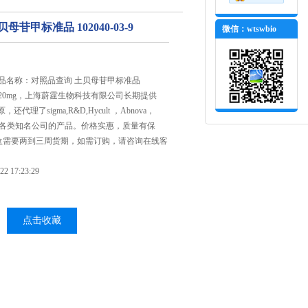
苷甲标准品 102040-03-9
微信：wtswbio
，产品名称：对照品查询 土贝母苷甲标准品
，规格:20mg，上海蔚霆生物科技有限公司长期提供
还代理了sigma,R&D,Hycult ，Abnova，
等国外各类知名公司的产品。价格实惠，质量有保
盒需要两到三周货期，如需订购，请咨询在线客
 17:23:29
点击收藏