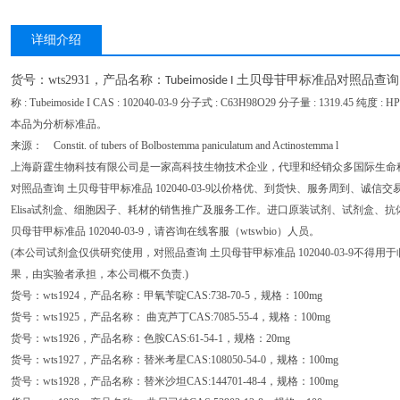
详细介绍
货号：
wts2931
，产品名称：
土贝母苷甲标准品对照品查询
Tubeimoside I
称 : Tubeimoside I CAS : 102040-03-9 分子式 : C63H98O29 分子量 : 1319.45 
本品为分析标准品。
来源： Constit. of tubers of Bolbostemma paniculatum and Actinostemma l
上海蔚霆生物科技有限公司是一家高科技生物技术企业，代理和经销众多国际生命
对照品查询 土贝母苷甲标准品 102040-03-9以价格优、到货快、服务周到、诚
Elisa试剂盒、细胞因子、耗材的销售推广及服务工作。进口原装试剂、试剂盒、
贝母苷甲标准品 102040-03-9，请咨询在线客服（wtswbio）人员。
(本公司试剂盒仅供研究使用，对照品查询 土贝母苷甲标准品 102040-03-9不
果，由实验者承担，本公司概不负责.)
货号：wts1924，产品名称：甲氧苄啶CAS:738-70-5，规格：100mg
货号：wts1925，产品名称： 曲克芦丁CAS:7085-55-4，规格：100mg
货号：wts1926，产品名称：色胺CAS:61-54-1，规格：20mg
货号：wts1927，产品名称：替米考星CAS:108050-54-0，规格：100mg
货号：wts1928，产品名称：替米沙坦CAS:144701-48-4，规格：100mg