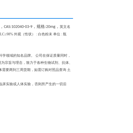
，
，规格
，
CAS:102040-03-9
:20mg
英文名
纯度 : HPLC≥98% 外观（性状） : 白色粉末 单位 : 瓶
科学领域的知名品牌。 公司在保证质量同时，
信交易为宗旨与理念，致力于各种生物试剂、抗体、
抗体需要两到三周货期，如需订购对照品查询 土
得用于临床实验或人体实验，否则所产生的一切后