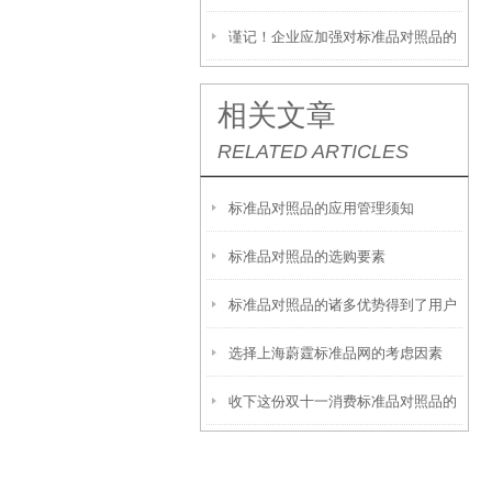
谨记！企业应加强对标准品对照品的
管理
相关文章
RELATED ARTICLES
标准品对照品的应用管理须知
标准品对照品的选购要素
标准品对照品的诸多优势得到了用户
选择上海蔚霆标准品网的考虑因素
们的认可
收下这份双十一消费标准品对照品的
避坑指南