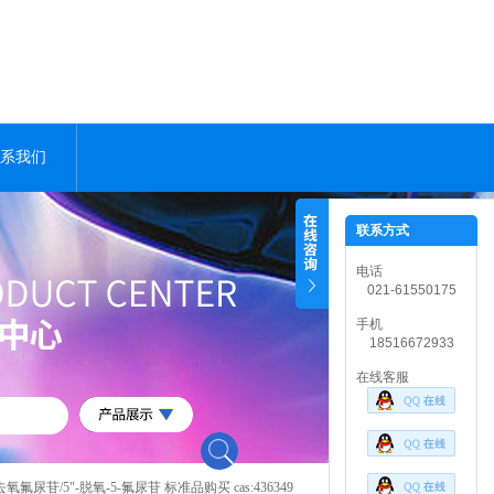
系我们
联系方式
电话
021-61550175
手机
18516672933
在线客服
去氧氟尿苷/5"-脱氧-5-氟尿苷 标准品购买 cas:436349