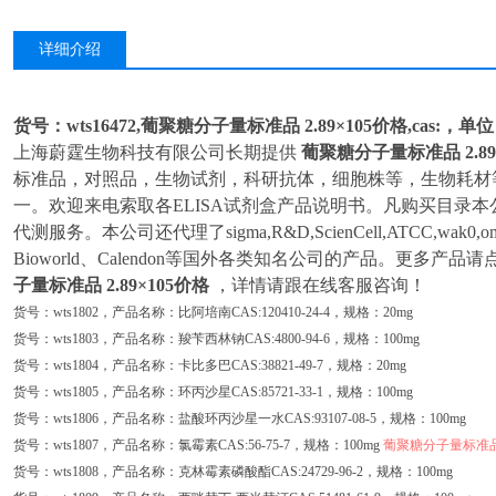
详细介绍
货号：wts16472,葡聚糖分子量标准品 2.89×105价格,cas:，单
上海蔚霆生物科技有限公司长期提供
葡聚糖分子量标准品 2.89
标准品，对照品，生物试剂，科研抗体，细胞株等，生物耗材
一。欢迎来电索取各ELISA试剂盒产品说明书。凡购买目录本公
代测服务。本公司还代理了sigma,R&D,ScienCell,ATCC,wak0,om
Bioworld、Calendon等国外各类知名公司的产品。更多产
子量标准品 2.89×105价格
，详情请跟在线客服咨询！
货号：wts1802，产品名称：比阿培南CAS:120410-24-4，规格：20mg
货号：wts1803，产品名称：羧苄西林钠CAS:4800-94-6，规格：100mg
货号：wts1804，产品名称：卡比多巴CAS:38821-49-7，规格：20mg
货号：wts1805，产品名称：环丙沙星CAS:85721-33-1，规格：100mg
货号：wts1806，产品名称：盐酸环丙沙星一水CAS:93107-08-5，规格：100mg
货号：wts1807，产品名称：氯霉素CAS:56-75-7，规格：100mg
葡聚糖分子量标准品 2
货号：wts1808，产品名称：克林霉素磷酸酯CAS:24729-96-2，规格：100mg