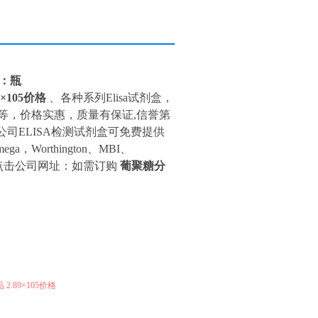
位：瓶
×105价格
、各种系列Elisa试剂盒，
等，价格实惠，质量有保证,信誉第
司ELISA检测试剂盒可免费提供
ega，Worthington、MBI、
品请点击公司网址：如需订购
葡聚糖分
.89×105价格