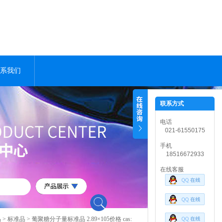
系我们
联系方式
电话
021-61550175
手机
18516672933
在线客服
品
>
标准品
> 葡聚糖分子量标准品 2.89×105价格 cas: