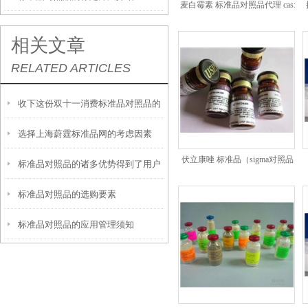
麦白霉素 标准品对照品代理 cas:
相关文章
RELATED ARTICLES
收下这份双十一消费标准品对照品的
选择上海蔚霆标准品网的考虑因素
避坑指南
伏立康唑 标准品（sigma对照品
标准品对照品的诸多优势得到了用户
代理） cas:137234-62-9
标准品对照品的选购要素
们的认可
标准品对照品的应用管理须知